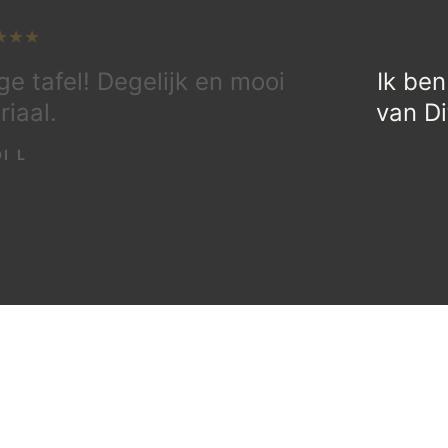
ge tafel! Degelijk en mooi
Ik ben
iaal.
van Di
I L