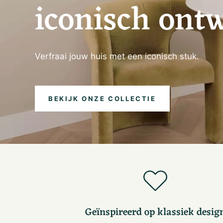
iconisch
ontw
Verfraai
jouw
huis
met
een
iconisch
stuk.
BEKIJK ONZE COLLECTIE
Geïnspireerd op klassiek desig