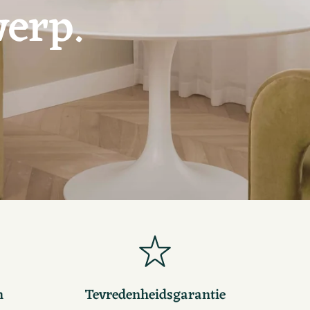
erp.
n
Tevredenheidsgarantie