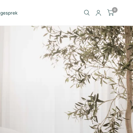
0
sgesprek